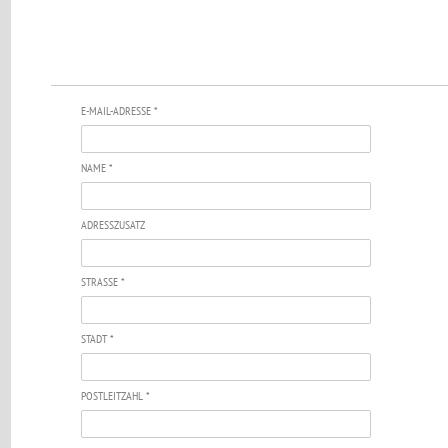
E-MAIL-ADRESSE *
NAME *
ADRESSZUSATZ
STRASSE *
STADT *
POSTLEITZAHL *