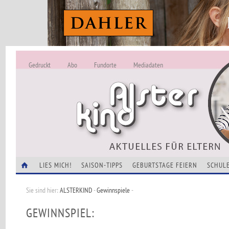
Gedruckt
Abo
Fundorte
Mediadaten
ALSTERKIND - A
Alles Neu -
VERANSTALTUNGEN
LIES MICH!
SAISON-TIPPS
GEBURTSTAGE FEIERN
SCHULE
Sie sind hier:
ALSTERKIND
-
Gewinnspiele
-
GEWINNSPIEL: