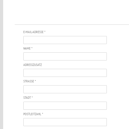
E-MAIL-ADRESSE *
NAME *
ADRESSZUSATZ
STRASSE *
STADT *
POSTLEITZAHL *