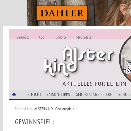
Gedruckt
Abo
Fundorte
Mediadaten
ALSTERKIND - A
Alles Neu -
VERANSTALTUNGEN
LIES MICH!
SAISON-TIPPS
GEBURTSTAGE FEIERN
SCHULE
Sie sind hier:
ALSTERKIND
-
Gewinnspiele
-
GEWINNSPIEL: