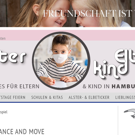
aten
ALSTERKIND - AKTUELLES FÜR ELTERN UND KINDER
Alles Neu - Infos zur Website
VERANSTALTUNGEN, KURSE, ADRESSEN UND THEMEN
TSTAGE FEIERN
SCHULEN & KITAS
ALSTER- & ELBETICKER
LIEBLINGS
spiel
DANCE AND MOVE