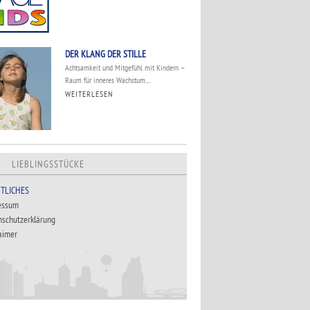
DER KLANG DER STILLE
Achtsamkeit und Mitgefühl mit Kindern –
Raum für inneres Wachstum....
WEITERLESEN
LIEBLINGSSTÜCKE
TLICHES
essum
nschutzerklärung
aimer