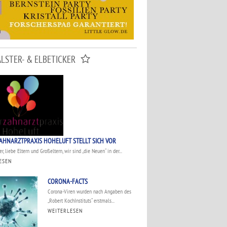
ALSTER- & ELBETICKER
AHNARZTPRAXIS HOHELUFT STELLT SICH VOR
r, liebe Eltern und Großeltern, wir sind „die Neuen“ in der...
ESEN
CORONA-FACTS
Corona-Viren wurden nach Angaben des
„Robert KochInstituts“ erstmals...
WEITERLESEN