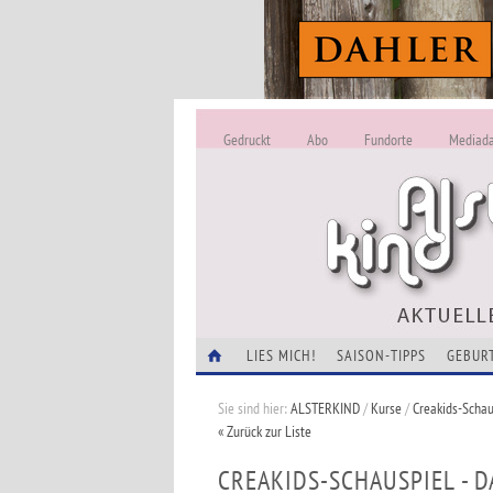
Gedruckt
Abo
Fundorte
Mediad
LIES MICH!
SAISON-TIPPS
GEBUR
Sie sind hier:
ALSTERKIND
/
Kurse
/
Creakids-Schau
« Zurück zur Liste
CREAKIDS-SCHAUSPIEL - 