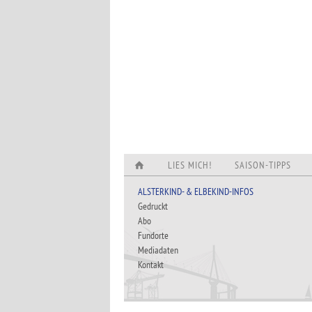
LIES MICH!
SAISON-TIPPS
ALSTERKIND- & ELBEKIND-INFOS
Gedruckt
Abo
Fundorte
Mediadaten
Kontakt