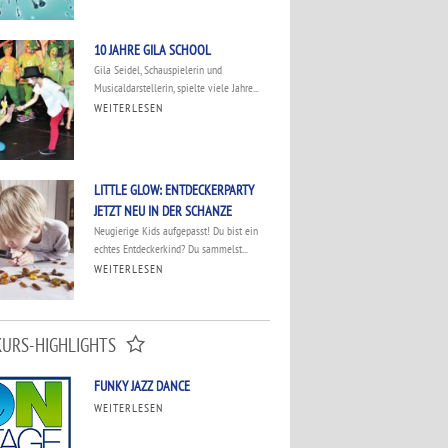
10 JAHRE GILA SCHOOL
Gila Seidel, Schauspielerin und
Musicaldarstellerin, spielte viele Jahre...
WEITERLESEN
LITTLE GLOW: ENTDECKERPARTY
JETZT NEU IN DER SCHANZE
Neugierige Kids aufgepasst! Du bist ein
echtes Entdeckerkind? Du sammelst...
WEITERLESEN
KURS-HIGHLIGHTS
FUNKY JAZZ DANCE
WEITERLESEN