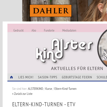
Gedruckt
Abo
Fundorte
Mediadaten
ALSTERKIND - A
Alles Neu -
VERANSTALTUNGEN
LIES MICH!
SAISON-TIPPS
GEBURTSTAGE FEIERN
SCHULE
Sie sind hier:
ALSTERKIND
/
Kurse
/
Eltern-Kind-Turnen
« Zurück zur Liste
ELTERN-KIND-TURNEN - ETV