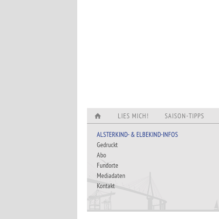
LIES MICH!
SAISON-TIPPS
ALSTERKIND- & ELBEKIND-INFOS
Gedruckt
Abo
Fundorte
Mediadaten
Kontakt