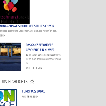
AHNARZTPRAXIS HOHELUFT STELLT SICH VOR
r, liebe Eltern und Großeltern, wir sind „die Neuen“ in der...
ESEN
DAS GANZ BESONDERE
GESCHENK: EIN KLAVIER
Es ist schon etwas ganz Besonderes,
wenn man genau das richtige Piano
für...
WEITERLESEN
KURS-HIGHLIGHTS
FUNKY JAZZ DANCE
WEITERLESEN