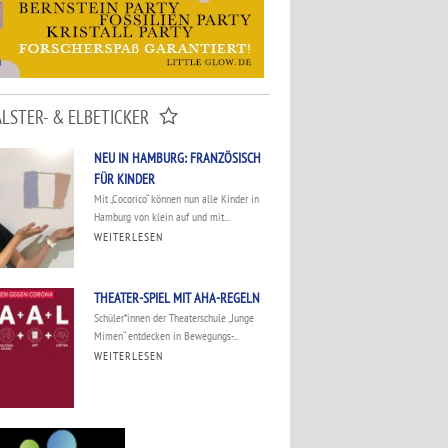
ALSTER- & ELBETICKER
NEU IN HAMBURG: FRANZÖSISCH
FÜR KINDER
Mit „Cocorico“ können nun alle Kinder in
Hamburg von klein auf und mit...
WEITERLESEN
THEATER-SPIEL MIT AHA-REGELN
Schüler*innen der Theaterschule „Junge
Mimen“ entdecken in Bewegungs-...
WEITERLESEN