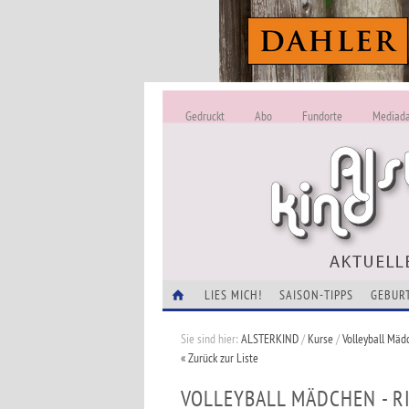
Gedruckt
Abo
Fundorte
Mediad
LIES MICH!
SAISON-TIPPS
GEBUR
Sie sind hier:
ALSTERKIND
/
Kurse
/
Volleyball Mäd
« Zurück zur Liste
VOLLEYBALL MÄDCHEN - R