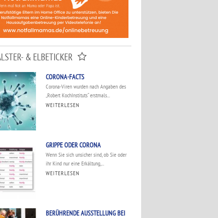
ALSTER- & ELBETICKER
CORONA-FACTS
Corona-Viren wurden nach Angaben des
„Robert KochInstituts“ erstmals...
WEITERLESEN
GRIPPE ODER CORONA
Wenn Sie sich unsicher sind, ob Sie oder
ihr Kind nur eine Erkältung,...
WEITERLESEN
BERÜHRENDE AUSSTELLUNG BEI