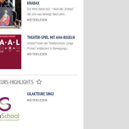
KRABAX
Die Welt stand still – doch bei „Krabax“
hat sich was bewegt: Nach dem...
WEITERLESEN
THEATER-SPIEL MIT AHA-REGELN
Schüler*innen der Theaterschule „Junge
Mimen“ entdecken in Bewegungs-...
WEITERLESEN
KURS-HIGHLIGHTS
GILAKTEURE SING!
WEITERLESEN