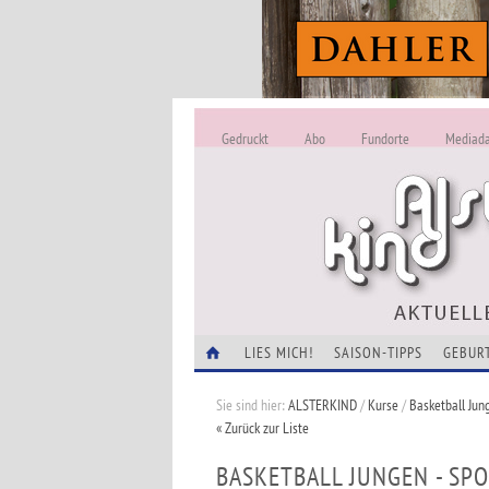
Gedruckt
Abo
Fundorte
Mediad
LIES MICH!
SAISON-TIPPS
GEBUR
Sie sind hier:
ALSTERKIND
/
Kurse
/
Basketball Jun
« Zurück zur Liste
BASKETBALL JUNGEN - SP