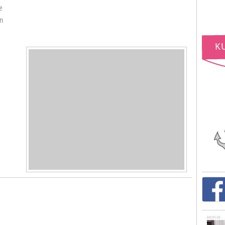
e
en
ANZEIGE