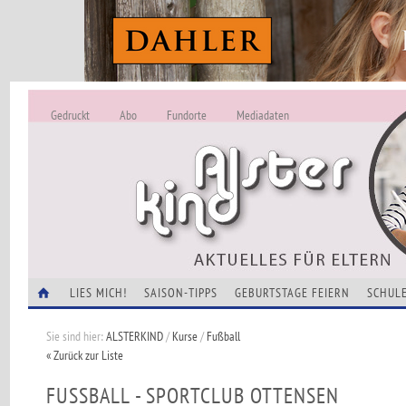
Gedruckt
Abo
Fundorte
Mediadaten
ALSTERKIND - A
Alles Neu -
VERANSTALTUNGEN
LIES MICH!
SAISON-TIPPS
GEBURTSTAGE FEIERN
SCHULE
Sie sind hier:
ALSTERKIND
/
Kurse
/
Fußball
« Zurück zur Liste
FUSSBALL - SPORTCLUB OTTENSEN