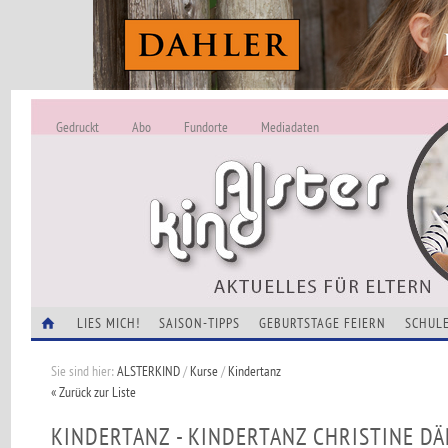
Gedruckt
Abo
Fundorte
Mediadaten
ALSTERKIND - A
Alles Neu -
VERANSTALTUNGEN
LIES MICH!
SAISON-TIPPS
GEBURTSTAGE FEIERN
SCHULE
Sie sind hier:
ALSTERKIND
/
Kurse
/
Kindertanz
« Zurück zur Liste
KINDERTANZ - KINDERTANZ CHRISTINE D