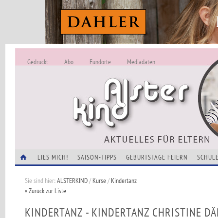
Gedruckt
Abo
Fundorte
Mediadaten
ALSTERKIND - A
Alles Neu -
VERANSTALTUNGEN
LIES MICH!
SAISON-TIPPS
GEBURTSTAGE FEIERN
SCHULE
Sie sind hier:
ALSTERKIND
/
Kurse
/
Kindertanz
« Zurück zur Liste
KINDERTANZ - KINDERTANZ CHRISTINE D