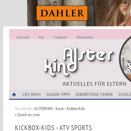
Gedruckt
Abo
Fundorte
Mediadaten
ALSTERKIND - A
Alles Neu -
VERANSTALTUNGEN
LIES MICH!
SAISON-TIPPS
GEBURTSTAGE FEIERN
SCHULE
Sie sind hier:
ALSTERKIND
/
Kurse
/
Kickbox-Kids
« Zurück zur Liste
KICKBOX-KIDS - ATV SPORTS