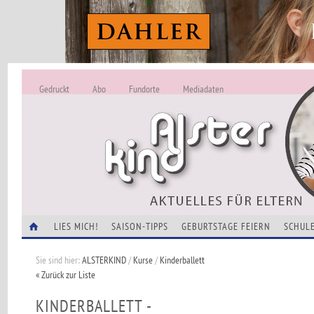
Gedruckt
Abo
Fundorte
Mediadaten
ALSTERKIND - A
Alles Neu -
VERANSTALTUNGEN
LIES MICH!
SAISON-TIPPS
GEBURTSTAGE FEIERN
SCHULE
Sie sind hier:
ALSTERKIND
/
Kurse
/
Kinderballett
« Zurück zur Liste
KINDERBALLETT -