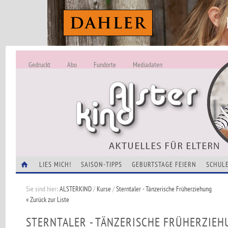
Gedruckt
Abo
Fundorte
Mediadaten
ALSTERKIND - A
Alles Neu -
VERANSTALTUNGEN
LIES MICH!
SAISON-TIPPS
GEBURTSTAGE FEIERN
SCHULE
Sie sind hier:
ALSTERKIND
/
Kurse
/
Sterntaler - Tänzerische Früherziehung
« Zurück zur Liste
STERNTALER - TÄNZERISCHE FRÜHERZIEH