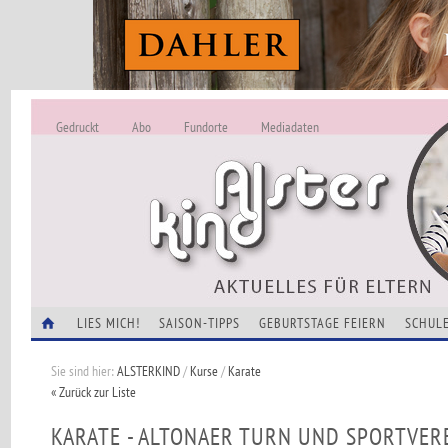
Gedruckt
Abo
Fundorte
Mediadaten
ALSTERKIND - A
Alles Neu -
VERANSTALTUNGEN
LIES MICH!
SAISON-TIPPS
GEBURTSTAGE FEIERN
SCHULE
Sie sind hier:
ALSTERKIND
/
Kurse
/
Karate
« Zurück zur Liste
KARATE - ALTONAER TURN UND SPORTVER