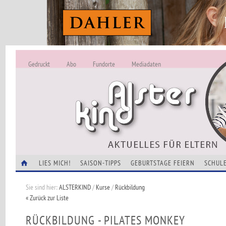
Gedruckt
Abo
Fundorte
Mediadaten
ALSTERKIND - A
Alles Neu -
VERANSTALTUNGEN
LIES MICH!
SAISON-TIPPS
GEBURTSTAGE FEIERN
SCHULE
Sie sind hier:
ALSTERKIND
/
Kurse
/
Rückbildung
« Zurück zur Liste
RÜCKBILDUNG - PILATES MONKEY