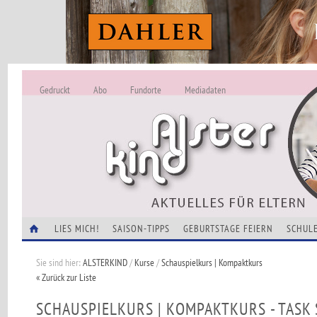
Gedruckt
Abo
Fundorte
Mediadaten
ALSTERKIND - A
Alles Neu -
VERANSTALTUNGEN
LIES MICH!
SAISON-TIPPS
GEBURTSTAGE FEIERN
SCHULE
Sie sind hier:
ALSTERKIND
/
Kurse
/
Schauspielkurs | Kompaktkurs
« Zurück zur Liste
SCHAUSPIELKURS | KOMPAKTKURS - TASK