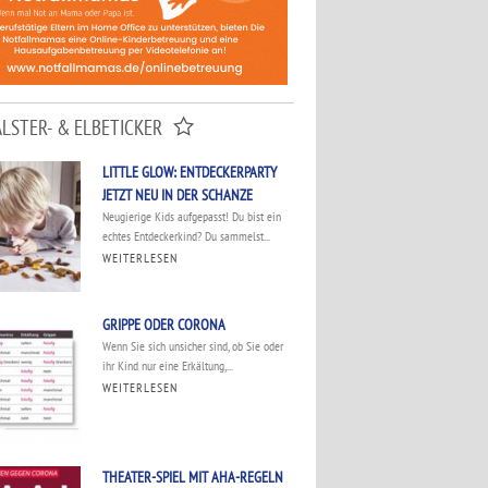
ALSTER- & ELBETICKER
LITTLE GLOW: ENTDECKERPARTY
JETZT NEU IN DER SCHANZE
Neugierige Kids aufgepasst! Du bist ein
echtes Entdeckerkind? Du sammelst...
WEITERLESEN
GRIPPE ODER CORONA
Wenn Sie sich unsicher sind, ob Sie oder
ihr Kind nur eine Erkältung,...
WEITERLESEN
THEATER-SPIEL MIT AHA-REGELN