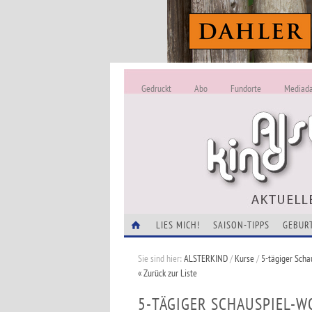
Gedruckt
Abo
Fundorte
Mediad
LIES MICH!
SAISON-TIPPS
GEBUR
Sie sind hier:
ALSTERKIND
/
Kurse
/
5-tägiger Scha
« Zurück zur Liste
5-TÄGIGER SCHAUSPIEL-W