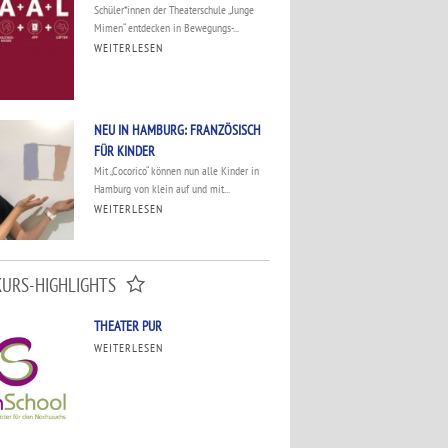
Schüler*innen der Theaterschule „Junge
Mimen“ entdecken in Bewegungs-...
WEITERLESEN
NEU IN HAMBURG: FRANZÖSISCH
FÜR KINDER
Mit „Cocorico“ können nun alle Kinder in
Hamburg von klein auf und mit...
WEITERLESEN
KURS-HIGHLIGHTS
THEATER PUR
WEITERLESEN