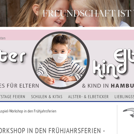
aten
ALSTERKIND - AKTUELLES FÜR ELTERN UND KINDER
Alles Neu - Infos zur Website
VERANSTALTUNGEN, KURSE, ADRESSEN UND THEMEN
TSTAGE FEIERN
SCHULEN & KITAS
ALSTER- & ELBETICKER
LIEBLINGS
uspiel-Workshop in den Frühjahrsferien
ORKSHOP IN DEN FRÜHJAHRSFERIEN -