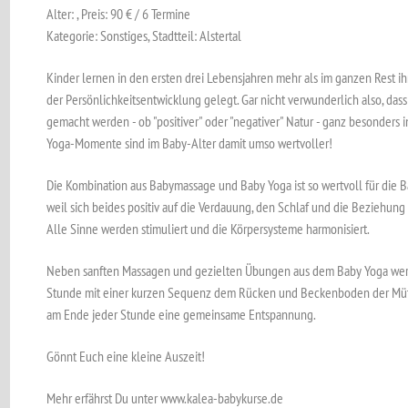
Alter: , Preis: 90 € / 6 Termine
Kategorie: Sonstiges, Stadtteil: Alstertal
Kinder lernen in den ersten drei Lebensjahren mehr als im ganzen Rest i
der Persönlichkeitsentwicklung gelegt. Gar nicht verwunderlich also, dass 
gemacht werden - ob "positiver" oder "negativer" Natur - ganz besonders i
Yoga-Momente sind im Baby-Alter damit umso wertvoller!
Die Kombination aus Babymassage und Baby Yoga ist so wertvoll für die Ba
weil sich beides positiv auf die Verdauung, den Schlaf und die Beziehu
Alle Sinne werden stimuliert und die Körpersysteme harmonisiert.
Neben sanften Massagen und gezielten Übungen aus dem Baby Yoga werd
Stunde mit einer kurzen Sequenz dem Rücken und Beckenboden der Mütter
am Ende jeder Stunde eine gemeinsame Entspannung.
Gönnt Euch eine kleine Auszeit!
Mehr erfährst Du unter www.kalea-babykurse.de