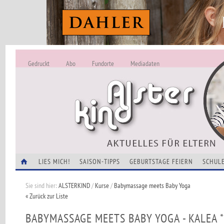
Gedruckt
Abo
Fundorte
Mediadaten
ALSTERKIND - A
Alles Neu -
VERANSTALTUNGEN
LIES MICH!
SAISON-TIPPS
GEBURTSTAGE FEIERN
SCHULE
Sie sind hier:
ALSTERKIND
/
Kurse
/
Babymassage meets Baby Yoga
« Zurück zur Liste
BABYMASSAGE MEETS BABY YOGA - KALEA