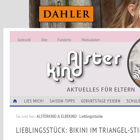
Gedruckt
Abo
Fundorte
Mediadaten
ALSTERKIND - A
Alles Neu -
VERANSTALTUNGEN
LIES MICH!
SAISON-TIPPS
GEBURTSTAGE FEIERN
SCHULE
Sie sind hier:
ALSTERKIND & ELBEKIND
-
Lieblingsstücke
LIEBLINGSSTÜCK: BIKINI IM TRIANGEL-STI