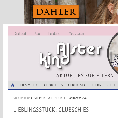
Gedruckt
Abo
Fundorte
Mediadaten
ALSTERKIND - A
Alles Neu -
VERANSTALTUNGEN
LIES MICH!
SAISON-TIPPS
GEBURTSTAGE FEIERN
SCHULE
Sie sind hier:
ALSTERKIND & ELBEKIND
-
Lieblingsstücke
LIEBLINGSSTÜCK: GLUBSCHIES