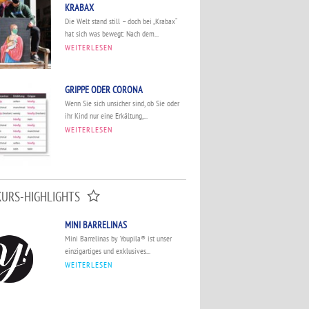
KRABAX
Die Welt stand still – doch bei „Krabax“
hat sich was bewegt: Nach dem...
WEITERLESEN
GRIPPE ODER CORONA
Wenn Sie sich unsicher sind, ob Sie oder
ihr Kind nur eine Erkältung,...
WEITERLESEN
KURS-HIGHLIGHTS
MINI BARRELINAS
Mini Barrelinas by Youpila® ist unser
einzigartiges und exklusives...
WEITERLESEN