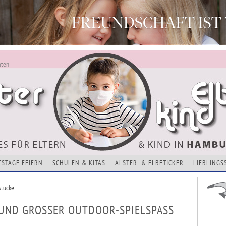
aten
ALSTERKIND - AKTUELLES FÜR ELTERN UND KINDER
Alles Neu - Infos zur Website
VERANSTALTUNGEN, KURSE, ADRESSEN UND THEMEN
TSTAGE FEIERN
SCHULEN & KITAS
ALSTER- & ELBETICKER
LIEBLINGS
stücke
UND GROSSER OUTDOOR-SPIELSPASS