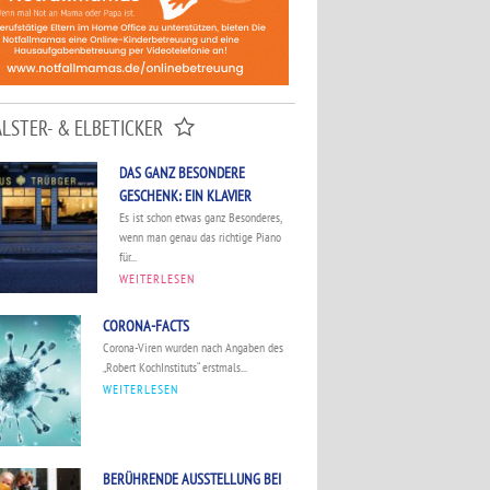
ALSTER- & ELBETICKER
DAS GANZ BESONDERE
GESCHENK: EIN KLAVIER
Es ist schon etwas ganz Besonderes,
wenn man genau das richtige Piano
für...
WEITERLESEN
CORONA-FACTS
Corona-Viren wurden nach Angaben des
„Robert KochInstituts“ erstmals...
WEITERLESEN
BERÜHRENDE AUSSTELLUNG BEI