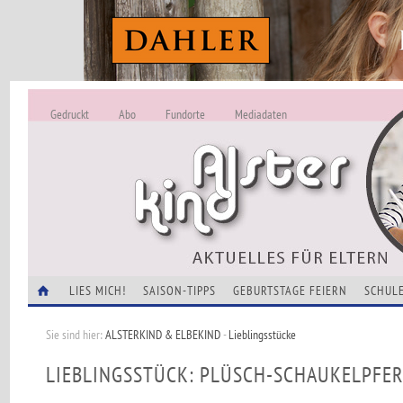
Gedruckt
Abo
Fundorte
Mediadaten
ALSTERKIND - A
Alles Neu -
VERANSTALTUNGEN
LIES MICH!
SAISON-TIPPS
GEBURTSTAGE FEIERN
SCHULE
Sie sind hier:
ALSTERKIND & ELBEKIND
-
Lieblingsstücke
LIEBLINGSSTÜCK: PLÜSCH-SCHAUKELPFE