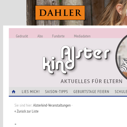
Gedruckt
Abo
Fundorte
Mediadaten
ALSTERKIND - A
Alles Neu -
VERANSTALTUNGEN
LIES MICH!
SAISON-TIPPS
GEBURTSTAGE FEIERN
SCHULE
Sie sind hier:
Alsterkind-Veranstaltungen
-
« Zurück zur Liste
-