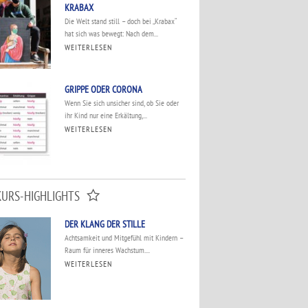
KRABAX
Die Welt stand still – doch bei „Krabax“
hat sich was bewegt: Nach dem...
WEITERLESEN
GRIPPE ODER CORONA
Wenn Sie sich unsicher sind, ob Sie oder
ihr Kind nur eine Erkältung,...
WEITERLESEN
KURS-HIGHLIGHTS
DER KLANG DER STILLE
Achtsamkeit und Mitgefühl mit Kindern –
Raum für inneres Wachstum....
WEITERLESEN