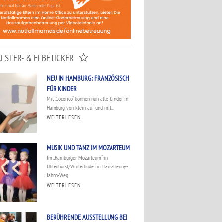
ALSTER- & ELBETICKER
NEU IN HAMBURG: FRANZÖSISCH
FÜR KINDER
Mit „Cocorico“ können nun alle Kinder in
Hamburg von klein auf und mit...
WEITERLESEN
MUSIK UND TANZ IM MOZARTEUM
Im „Hamburger Mozarteum“ in
Uhlenhorst/Winterhude im Hans-Henny-
Jahnn-Weg...
WEITERLESEN
BERÜHRENDE AUSSTELLUNG BEI