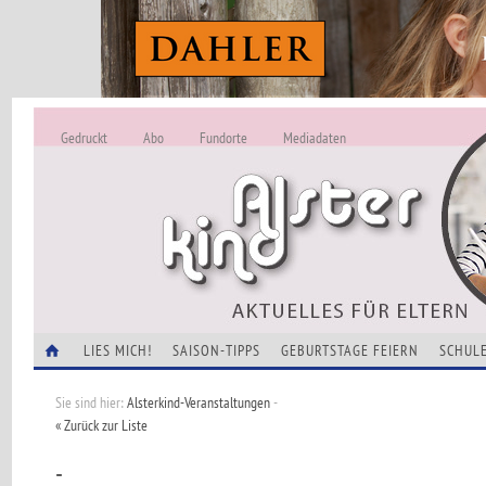
Gedruckt
Abo
Fundorte
Mediadaten
ALSTERKIND - A
Alles Neu -
VERANSTALTUNGEN
LIES MICH!
SAISON-TIPPS
GEBURTSTAGE FEIERN
SCHULE
Sie sind hier:
Alsterkind-Veranstaltungen
-
« Zurück zur Liste
-