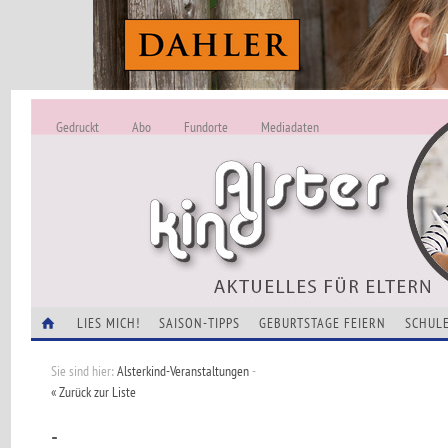
Gedruckt
Abo
Fundorte
Mediadaten
ALSTERKIND - A
Alles Neu -
VERANSTALTUNGEN
LIES MICH!
SAISON-TIPPS
GEBURTSTAGE FEIERN
SCHULE
Sie sind hier:
Alsterkind-Veranstaltungen
-
« Zurück zur Liste
-