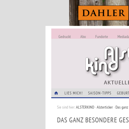
Gedruckt
Abo
Fundorte
Mediad
LIES MICH!
SAISON-TIPPS
GEBUR
Sie sind hier:
ALSTERKIND
-
Alsterticker
-
Das ganz 
DAS GANZ BESONDERE GES