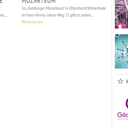
E
MOZARTEUM
s
Im „Hamburger Mozarteum“ in Uhlenhorst/Winterhude
e,...
im Hans-Henny-Jahnn-Weg 51 gibt es neben...
Weiterlesen
VERANSTALTUNGEN
KURSE & SPORT
ADRESSEN