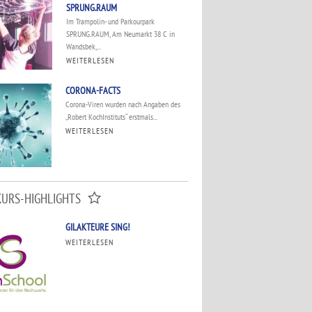
SPRUNG.RAUM
Im Trampolin- und Parkourpark
SPRUNG.RAUM, Am Neumarkt 38 C in
Wandsbek,...
WEITERLESEN
CORONA-FACTS
Corona-Viren wurden nach Angaben des
„Robert KochInstituts“ erstmals...
WEITERLESEN
KURS-HIGHLIGHTS
GILAKTEURE SING!
WEITERLESEN