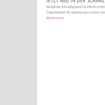
JETZT NEU IN DER SCHANZ
Neugierige Kids aufgepasst! Du bist ein echte
Entdeckerkind? Du sammelst gern schöne Stein
Weiterlesen