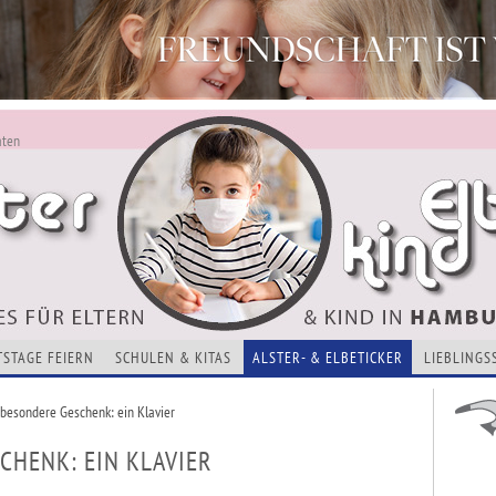
aten
ALSTERKIND - AKTUELLES FÜR ELTERN UND KINDER
Alles Neu - Infos zur Website
VERANSTALTUNGEN, KURSE, ADRESSEN UND THEMEN
TSTAGE FEIERN
SCHULEN & KITAS
ALSTER- & ELBETICKER
LIEBLINGS
besondere Geschenk: ein Klavier
CHENK: EIN KLAVIER