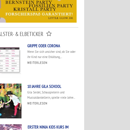
ALSTER- & ELBETICKER
GRIPPE ODER CORONA
Wenn Sie sich unsicher sind, ob Sie oder
ihr Kind nur eine Erkältung,...
WEITERLESEN
10 JAHRE GILA SCHOOL
Gila Seidel, Schauspielerin und
Musicaldarstellerin, spielte viele Jahre...
WEITERLESEN
ERSTER NINJA KIDS KURS IM