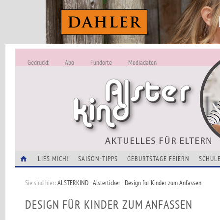
Gedruckt
Abo
Fundorte
Mediadaten
ALSTERKIND - A
Alles Neu -
VERANSTALTUNGEN
LIES MICH!
SAISON-TIPPS
GEBURTSTAGE FEIERN
SCHULE
Sie sind hier:
ALSTERKIND
-
Alsterticker
-
Design für Kinder zum Anfassen
DESIGN FÜR KINDER ZUM ANFASSEN