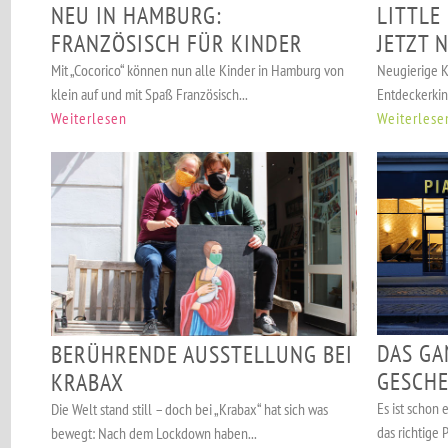
NEU IN HAMBURG:
LITTLE
FRANZÖSISCH FÜR KINDER
JETZT 
Mit „Cocorico“ können nun alle Kinder in Hamburg von
Neugierige Ki
klein auf und mit Spaß Französisch...
Entdeckerkin
Weiterlesen
Weiterlese
DAS GA
BERÜHRENDE AUSSTELLUNG BEI
GESCHE
KRABAX
Es ist schon
Die Welt stand still – doch bei „Krabax“ hat sich was
das richtige 
bewegt: Nach dem Lockdown haben...