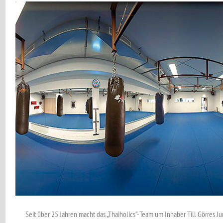
Seit über 25 Jahren macht das „Thaiholics“-Team um Inhaber Till Görres Ju