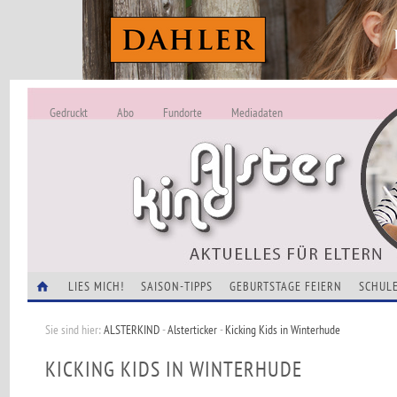
Gedruckt
Abo
Fundorte
Mediadaten
ALSTERKIND - A
Alles Neu -
VERANSTALTUNGEN
LIES MICH!
SAISON-TIPPS
GEBURTSTAGE FEIERN
SCHULE
Sie sind hier:
ALSTERKIND
-
Alsterticker
-
Kicking Kids in Winterhude
KICKING KIDS IN WINTERHUDE