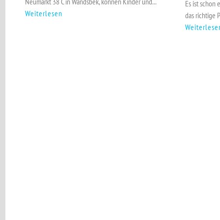
Neumarkt 38 C in Wandsbek, können Kinder und...
Es ist schon
Weiterlesen
das richtige 
Weiterlese