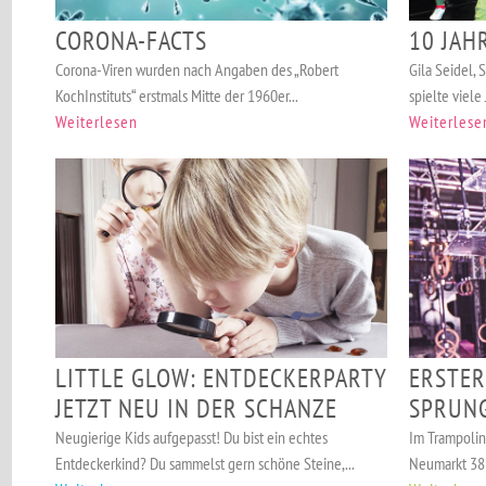
CORONA-FACTS
10 JAH
Corona-Viren wurden nach Angaben des „Robert
Gila Seidel, 
KochInstituts“ erstmals Mitte der 1960er...
spielte viele 
Weiterlesen
Weiterlese
LITTLE GLOW: ENTDECKERPARTY
ERSTER
JETZT NEU IN DER SCHANZE
SPRUN
Neugierige Kids aufgepasst! Du bist ein echtes
Im Trampoli
Entdeckerkind? Du sammelst gern schöne Steine,...
Neumarkt 38 