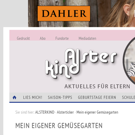
Gedruckt
Abo
Fundorte
Mediadaten
ALSTERKIND - A
Alles Neu -
VERANSTALTUNGEN
LIES MICH!
SAISON-TIPPS
GEBURTSTAGE FEIERN
SCHULE
Sie sind hier:
ALSTERKIND
-
Alsterticker
-
Mein eigener Gemüsegarten
MEIN EIGENER GEMÜSEGARTEN