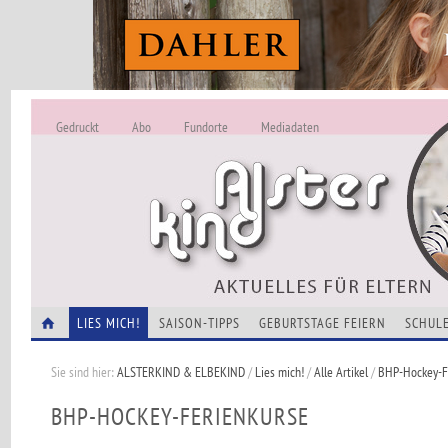
Gedruckt
Abo
Fundorte
Mediadaten
ALSTERKIND - A
Alles Neu -
VERANSTALTUNGEN
LIES MICH!
SAISON-TIPPS
GEBURTSTAGE FEIERN
SCHULE
Sie sind hier:
ALSTERKIND & ELBEKIND
/
Lies mich!
/
Alle Artikel
/
BHP-Hockey-F
BHP-HOCKEY-FERIENKURSE