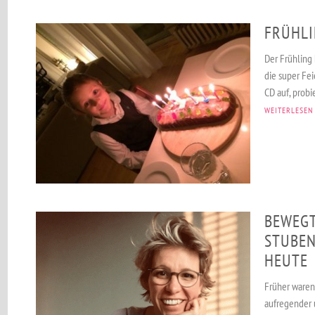
FRÜHLI
Der Frühling 
die super Fe
CD auf, probier
WEITERLESEN
BEWEGT
STUBE
HEUTE
Früher waren
aufregender 