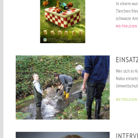
In einem wun
Tierchen frie
schwarze Ame
WEITERLESEN
EINSAT
Wer sich in 
Natur einsetz
Umweltschut
WEITERLESEN
INTERV