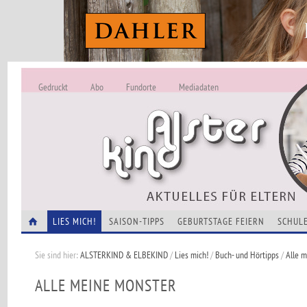
Gedruckt
Abo
Fundorte
Mediadaten
ALSTERKIND - A
Alles Neu -
VERANSTALTUNGEN
LIES MICH!
SAISON-TIPPS
GEBURTSTAGE FEIERN
SCHULE
Sie sind hier:
ALSTERKIND & ELBEKIND
/
Lies mich!
/
Buch- und Hörtipps
/
Alle 
ALLE MEINE MONSTER