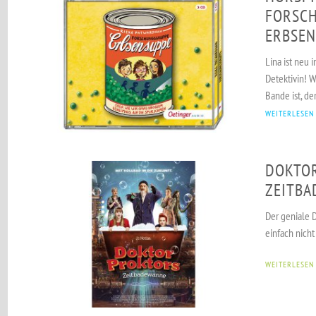
FORSC
ERBSEN
Lina ist neu 
Detektivin! Wi
Bande ist, den
WEITERLESEN
DOKTO
ZEITB
Der geniale 
einfach nich
WEITERLESEN