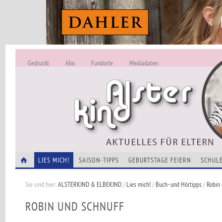
Gedruckt
Abo
Fundorte
Mediadaten
ALSTERKIND - A
Alles Neu -
VERANSTALTUNGEN
LIES MICH!
SAISON-TIPPS
GEBURTSTAGE FEIERN
SCHULE
Sie sind hier:
ALSTERKIND & ELBEKIND
/
Lies mich!
/
Buch- und Hörtipps
/
Robin
ROBIN UND SCHNUFF