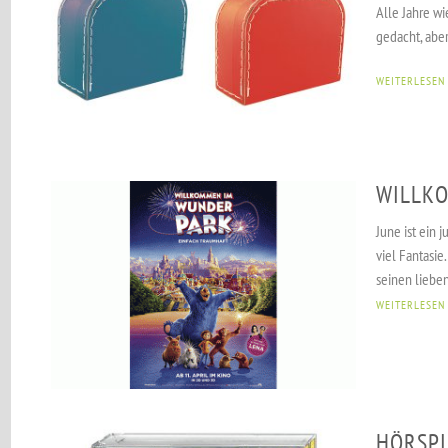
Alle Jahre wi
gedacht, aber 
WEITERLESEN
WILLK
June ist ein
viel Fantasi
seinen liebe
WEITERLESEN
HÖRSPI