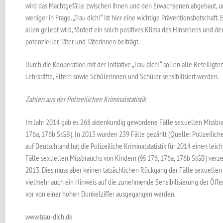
wird das Machtgefälle zwischen ihnen und den Erwachsenen abgebaut, u
weniger in Frage. „Trau dich!“ ist hier eine wichtige Präventionsbotschaft
allen gelebt wird, fördert ein solch positives Klima des Hinsehens und de
potenzieller Täter und Täterinnen beiträgt.
Durch die Kooperation mit der Initiative „Trau dich!“ sollen alle Beteiligt
Lehrkräfte, Eltern sowie Schülerinnen und Schüler sensibilisiert werden.
Zahlen aus der Polizeilichen Kriminalstatistik
Im Jahr 2014 gab es 268 aktenkundig gewordene Fälle sexuellen Missbra
176a, 176b StGB). In 2013 wurden 239 Fälle gezählt (Quelle: Polizeilich
auf Deutschland hat die Polizeiliche Kriminalstatistik für 2014 einen le
Fälle sexuellen Missbrauchs von Kindern (§§ 176, 176a, 176b StGB) verz
2013. Dies muss aber keinen tatsächlichen Rückgang der Fälle sexuelle
vielmehr auch ein Hinweis auf die zunehmende Sensibilisierung der Öffe
vor von einer hohen Dunkelziffer ausgegangen werden.
www.trau-dich.de