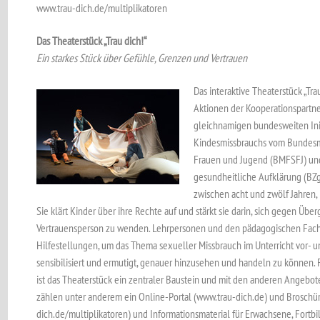
www.trau-dich.de/multiplikatoren
Das Theaterstück „Trau dich!“
Ein starkes Stück über Gefühle, Grenzen und Vertrauen
Das interaktive Theaterstück „Tr
Aktionen der Kooperationspartne
gleichnamigen bundesweiten Init
Kindesmissbrauchs vom Bundesmin
Frauen und Jugend (BMFSFJ) und
gesundheitliche Aufklärung (BZgA)
zwischen acht und zwölf Jahren,
Sie klärt Kinder über ihre Rechte auf und stärkt sie darin, sich gegen Übe
Vertrauensperson zu wenden. Lehrpersonen und den pädagogischen Fachkr
Hilfestellungen, um das Thema sexueller Missbrauch im Unterricht vor- 
sensibilisiert und ermutigt, genauer hinzusehen und handeln zu können. 
ist das Theaterstück ein zentraler Baustein und mit den anderen Angebote
zählen unter anderem ein Online-Portal (www.trau-dich.de) und Broschür
dich.de/multiplikatoren) und Informationsmaterial für Erwachsene, Fortb