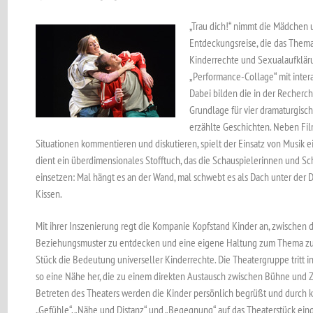
„Trau dich!“ nimmt die Mädchen 
Entdeckungsreise, die das Them
Kinderrechte und Sexualaufklärun
„Performance-Collage“ mit inte
Dabei bilden die in der Recherc
Grundlage für vier dramaturgisch
erzählte Geschichten. Neben Fi
Situationen kommentieren und diskutieren, spielt der Einsatz von Musik e
dient ein überdimensionales Stofftuch, das die Schauspielerinnen und S
einsetzen: Mal hängt es an der Wand, mal schwebt es als Dach unter der 
Kissen.
Mit ihrer Inszenierung regt die Kompanie Kopfstand Kinder an, zwischen
Beziehungsmuster zu entdecken und eine eigene Haltung zum Thema zu en
Stück die Bedeutung universeller Kinderrechte. Die Theatergruppe tritt i
so eine Nähe her, die zu einem direkten Austausch zwischen Bühne und 
Betreten des Theaters werden die Kinder persönlich begrüßt und durch 
„Gefühle“, „Nähe und Distanz“ und „Begegnung“ auf das Theaterstück ein