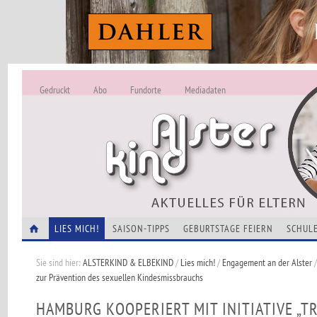
Gedruckt
Abo
Fundorte
Mediadaten
ALSTERKIND - A
Alles Neu -
VERANSTALTUNGEN
LIES MICH!
SAISON-TIPPS
GEBURTSTAGE FEIERN
SCHULE
Sie sind hier:
ALSTERKIND & ELBEKIND
/
Lies mich!
/
Engagement an der Alster
zur Prävention des sexuellen Kindesmissbrauchs
HAMBURG KOOPERIERT MIT INITIATIVE „TR