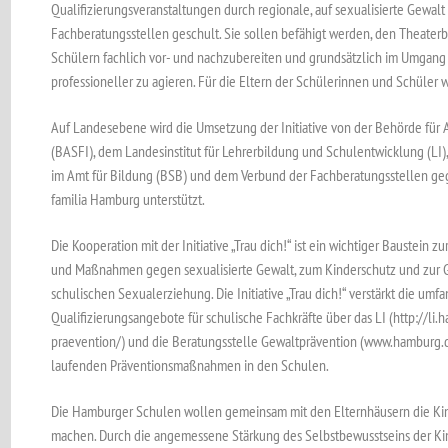
Qualifizierungsveranstaltungen durch regionale, auf sexualisierte Gewalt
Fachberatungsstellen geschult. Sie sollen befähigt werden, den Theate
Schülern fachlich vor- und nachzubereiten und grundsätzlich im Umgang 
professioneller zu agieren. Für die Eltern der Schülerinnen und Schüle
Auf Landesebene wird die Umsetzung der Initiative von der Behörde für Ar
(BASFI), dem Landesinstitut für Lehrerbildung und Schulentwicklung (LI)
im Amt für Bildung (BSB) und dem Verbund der Fachberatungsstellen ge
familia Hamburg unterstützt.
Die Kooperation mit der Initiative „Trau dich!“ ist ein wichtiger Baustein
und Maßnahmen gegen sexualisierte Gewalt, zum Kinderschutz und zur 
schulischen Sexualerziehung. Die Initiative „Trau dich!“ verstärkt die um
Qualifizierungsangebote für schulische Fachkräfte über das LI (http://li
praevention/) und die Beratungsstelle Gewaltprävention (www.hamburg.
laufenden Präventionsmaßnahmen in den Schulen.
Die Hamburger Schulen wollen gemeinsam mit den Elternhäusern die Kind
machen. Durch die angemessene Stärkung des Selbstbewusstseins der Ki