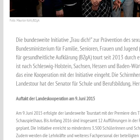
Foto: Maurice Kohl/BZgA
Die bundesweite Initiative „Trau dich!" zur Prävention des s
Bundesministerium für Familie, Senioren, Frauen und Jugend
für gesundheitliche Aufklärung (BZgA) tourt seit 2013 durch
ist nach Schleswig-Holstein, Sachsen, Hessen und Baden-Wür
das eine Kooperation mit der Initiative eingeht. Die Schirmh
Landestour hat der Senator für Schule und Berufsbildung, He
Auftakt der Landeskooperation am 9. Juni 2015
Am 9. Juni 2015 erfolgte der landesweite Tourstart mit der Premiere des T
Schauspielhaus. Bis Anfang 2016 sind insgesamt 12 Aufführungen in der
geplant. Die Initiative erreicht so mindestens 3.500 Schülerinnen und Sch
Zudem werden die Lehrkräfte und weiteres Fachpersonal der beteiligte