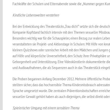
Fachkräfte der Schulen und Elternabende sowie die „Nummer gegen Kumme
Kindliche Lebenswelten verstehen
Bei der Entwicklung des Theaterstücks „Trau dich!“ setzte sich die deut
Kompanie Kopfstand fachlich intensiv mit den Themen sexueller Missbra
Besonders wichtig war für die Schauspieler, einen Bezug zur realen Lebe
veranstalteten sie Projekt- und Aktionstage in Schulen: Mit Hilfe von kre
kleinen Quizshows oder szenischer Arbeit mit den Mädchen und Jungen g
auf Hilfe und körperliche Unversehrtheit, den Schutz ihrer Privatsphäre 
Geborgenheit und Unterstützung. Eine Videokünstlerin dokumentierte d
und Audioaufnahmen, die als Sequenzen auch in das Theaterstück eingeb
Die Proben begannen Anfang Dezember 2012. Mehrere öffentliche Prob
stellten sicher, dass das hochsensible Thema Kindesmissbrauch adressa
Sprache umgesetzt wurde. Die zentralen Präventionsbotschaften erreiche
sexueller Gewalt gehört haben als auch diejenigen, die selbst direkt oder 
Spielerischer Umgang mit einem sensiblen Thema