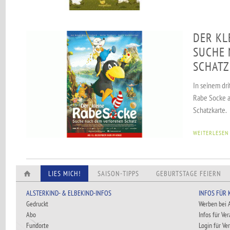
DER KL
SUCHE 
SCHATZ
In seinem dri
Rabe Socke a
Schatzkarte.
WEITERLESEN
LIES MICH!
SAISON-TIPPS
GEBURTSTAGE FEIERN
ALSTERKIND- & ELBEKIND-INFOS
INFOS FÜR
Gedruckt
Werben bei
Abo
Infos für Ve
Fundorte
Login für Ve