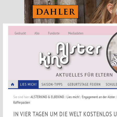
Gedruckt
Abo
Fundorte
Mediadaten
ALSTERKIND - A
Alles Neu -
VERANSTALTUNGEN
LIES MICH!
SAISON-TIPPS
GEBURTSTAGE FEIERN
SCHULE
Sie sind hier:
ALSTERKIND & ELBEKIND
/
Lies mich!
/
Engagement an der Alster
Kofferpacken
IN VIER TAGEN UM DIE WELT KOSTENLOS 