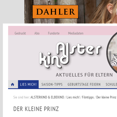
Gedruckt
Abo
Fundorte
Mediadaten
ALSTERKIND - A
Alles Neu -
VERANSTALTUNGEN
LIES MICH!
SAISON-TIPPS
GEBURTSTAGE FEIERN
SCHULE
Sie sind hier:
ALSTERKIND & ELBEKIND
/
Lies mich!
/
Filmtipps
/
Der kleine Prinz
DER KLEINE PRINZ