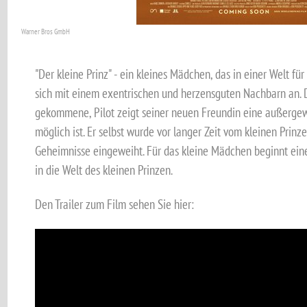
Warner Bros GmbH
"Der kleine Prinz" - ein kleines Mädchen, das in einer Welt f
sich mit einem exentrischen und herzensguten Nachbarn an. De
gekommene, Pilot zeigt seiner neuen Freundin eine außergewö
möglich ist. Er selbst wurde vor langer Zeit vom kleinen Prin
Geheimnisse eingeweiht. Für das kleine Mädchen beginnt ein
in die Welt des kleinen Prinzen.
Den Trailer zum Film sehen Sie hier: