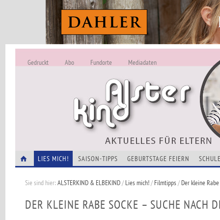
Gedruckt
Abo
Fundorte
Mediadaten
ALSTERKIND - A
Alles Neu -
VERANSTALTUNGEN
LIES MICH!
SAISON-TIPPS
GEBURTSTAGE FEIERN
SCHULE
Sie sind hier:
ALSTERKIND & ELBEKIND
/
Lies mich!
/
Filmtipps
/
Der kleine Rabe
DER KLEINE RABE SOCKE – SUCHE NACH 