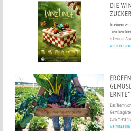
DIE WI
ZUCKE
In einem wun
Tierchen frie
schwarze Ame
WEITERLESEN
ERÖFFN
GEMÜSE
ERNTE"
Das Team von 
Gemüsegärten
zum Mieten v
WEITERLESEN