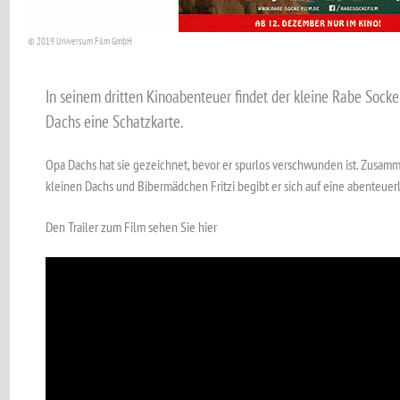
© 2019 Universum Film GmbH
In seinem dritten Kinoabenteuer ­findet der kleine Rabe Soc
Dachs eine Schatzkarte.
Opa Dachs hat sie ­gezeichnet, bevor er spurlos verschwun­den ist. Zusam
kleinen Dachs und Biber­mädchen Fritzi ­begibt er sich auf eine abenteue
Den Trailer zum Film sehen Sie hier