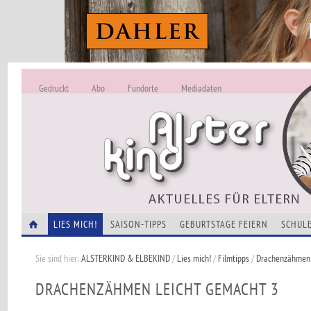
Gedruckt
Abo
Fundorte
Mediadaten
ALSTERKIND - A
Alles Neu -
VERANSTALTUNGEN
LIES MICH!
SAISON-TIPPS
GEBURTSTAGE FEIERN
SCHULE
Sie sind hier:
ALSTERKIND & ELBEKIND
/
Lies mich!
/
Filmtipps
/
Drachenzähmen 
DRACHENZÄHMEN LEICHT GEMACHT 3