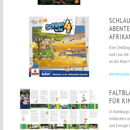
SCHLAU 
ABENTE
AFRIKA
Eine Zwilling
und Lisa: di
an der Nase 
WEITERLESEN
FALTBL
FÜR KI
In Hamburgs G
entdecken un
und Energie 