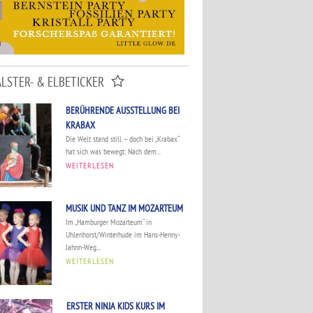
ALSTER- & ELBETICKER
BERÜHRENDE AUSSTELLUNG BEI
KRABAX
Die Welt stand still – doch bei „Krabax“
hat sich was bewegt: Nach dem...
WEITERLESEN
MUSIK UND TANZ IM MOZARTEUM
Im „Hamburger Mozarteum“ in
Uhlenhorst/Winterhude im Hans-Henny-
Jahnn-Weg...
WEITERLESEN
ERSTER NINJA KIDS KURS IM