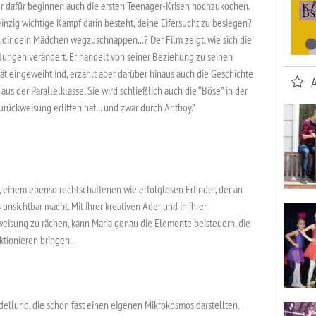
aber dafür beginnen auch die ersten Teenager-Krisen hochzukochen.
 einzig wichtige Kampf darin besteht, deine Eifersucht zu besiegen?
, dir dein Mädchen wegzuschnappen...? Der Film zeigt, wie sich die
Jungen verändert. Er handelt von seiner Beziehung zu seinen
ät eingeweiht ind, erzählt aber darüber hinaus auch die Geschichte
s der Parallelklasse. Sie wird schließlich auch die “Böse” in der
urückweisung erlitten hat... und zwar durch Antboy.”
er, einem ebenso rechtschaffenen wie erfolglosen Erfinder, der an
unsichtbar macht. Mit ihrer kreativen Ader und in ihrer
eisung zu rächen, kann Maria genau die Elemente beisteuern, die
tionieren bringen...
ddellund, die schon fast einen eigenen Mikrokosmos darstellten.