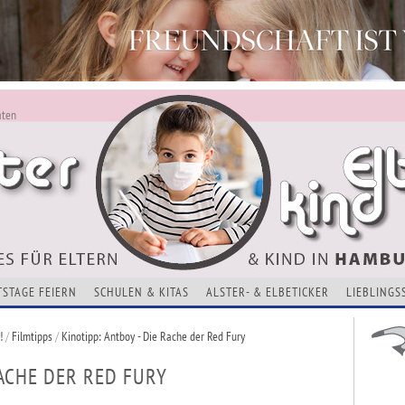
aten
ALSTERKIND - AKTUELLES FÜR ELTERN UND KINDER
Alles Neu - Infos zur Website
VERANSTALTUNGEN, KURSE, ADRESSEN UND THEMEN
TSTAGE FEIERN
SCHULEN & KITAS
ALSTER- & ELBETICKER
LIEBLINGS
!
/
Filmtipps
/
Kinotipp: Antboy - Die Rache der Red Fury
RACHE DER RED FURY