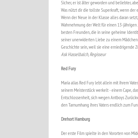
Sicher, er ist älter geworden und beliebter, 
Was nützt dir die tollste Superkraft, wenn der
Wenn der Neue in der Klasse alles daran setzt
Wahrnehmung der Welt für einen 13-jährigen 
besten Freunden, die in seine geheime Identit
seiner unerwiderten Liebe zu einem Mädchen au
Geschichte sein, weil sie eine erniedrigende Z
Ask Hasselbalch, Regisseur
Red Fury
Maria alias Red Fury lebt allein mit ihrem Vat
seinem Meisterstück werkelt - einem Cape, das 
Entschlossenheit, sich wegen Antboys Zurückw
den Tarnumhang ihres Vaters endlich zum Funk
Drehort Hamburg
Der erste Film spielte in den Vororten von Mi