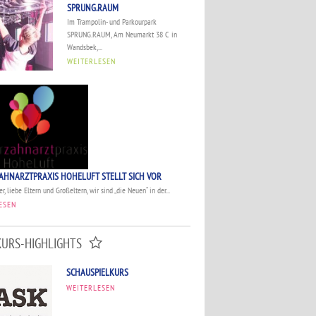
SPRUNG.RAUM
Im Trampolin- und Parkourpark
SPRUNG.RAUM, Am Neumarkt 38 C in
Wandsbek,...
WEITERLESEN
AHNARZTPRAXIS HOHELUFT STELLT SICH VOR
r, liebe Eltern und Großeltern, wir sind „die Neuen“ in der...
ESEN
KURS-HIGHLIGHTS
SCHAUSPIELKURS
WEITERLESEN