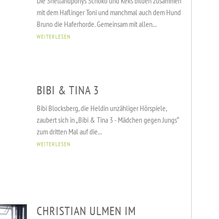
Die Shetlandponys Schoko und Keks bilden zusammen
mit dem Haflinger Toni und manchmal auch dem Hund
Bruno die Haferhorde. Gemeinsam mit allen...
WEITERLESEN
BIBI & TINA 3
Bibi Blocksberg, die Heldin unzähliger Hörspiele,
zaubert sich in „Bibi & Tina 3 - Mädchen gegen Jungs“
zum dritten Mal auf die...
VERANSTALTUNGEN
KURSE & SPORT
ADRESSEN
WEITERLESEN
CHRISTIAN ULMEN IM