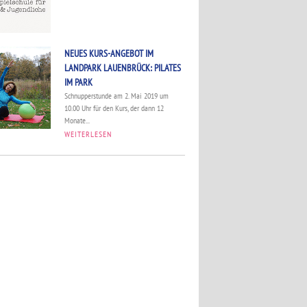
NEUES KURS-ANGEBOT IM
LANDPARK LAUENBRÜCK: PILATES
IM PARK
Schnupperstunde am 2. Mai 2019 um
10.00 Uhr für den Kurs, der dann 12
Monate...
WEITERLESEN