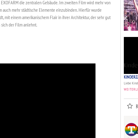
nt EXOFARM die zentralen Gebäude. Im zweiten Film wird mehr von
 auch mehr städtische Elemente einzubinden. Hierfür wurde
t, mit einem amerikanischem Flair in ihrer Architektur, der sehr gut
 sich der Film anlehnt.
KINDERZ
Liebe Kinde
WEITERL