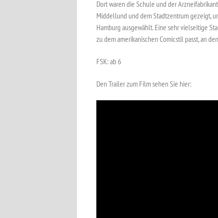
Dort waren die Schule und der Arzneifabrika
Middellund und dem Stadtzentrum gezeigt, um
Hamburg ausgewählt. Eine sehr vielseitige Stad
zu dem amerikanischen Comicstil passt, an den
FSK: ab 6
Den Trailer zum Film sehen Sie hier: