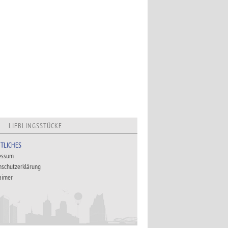
LIEBLINGSSTÜCKE
TLICHES
essum
nschutzerklärung
aimer