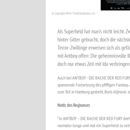
© Copyright MFA+ FilmDistribution e.K.
Als Superheld hat man's nicht leicht. 
hinter Gitter gebracht, doch die nächs
Terror-Zwillinge erweisen sich als ge
mit Antboy offen: Die geheimnisvolle 
doch nur etwas Zeit mit Ida verbringe
Auch bei ANTBOY - DIE RACHE DER RED FURY k
spannende Fortsetzung des pfiffigen Fantasy
zum Teil in Hamburg gedreht. Boris Aljinovic is
Notiz des Regisseurs
“In ANTBOY – DIE RACHE DER RED FURY dreht sic
normaler Junge und mal ein Superheld zu sei