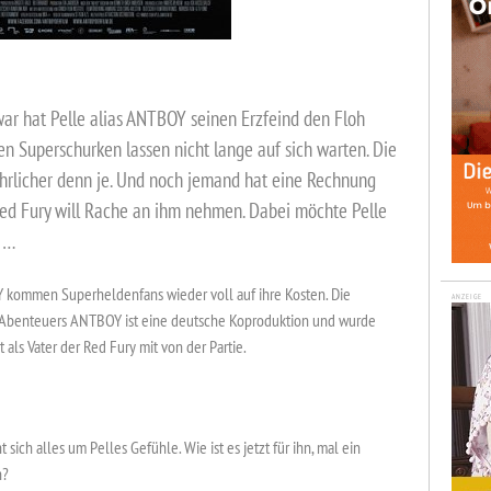
Zwar hat Pelle alias ANTBOY seinen Erzfeind den Floh
ten Superschurken lassen nicht lange auf sich warten. Die
fährlicher denn je. Und noch jemand hat eine Rechnung
Red Fury will Rache an ihm nehmen. Dabei möchte Pelle
n …
ommen Superheldenfans wieder voll auf ihre Kosten. Die
ANZEIGE
-Abenteuers ANTBOY ist eine deutsche Koproduktion und wurde
t als Vater der Red Fury mit von der Partie.
h alles um Pelles Gefühle. Wie ist es jetzt für ihn, mal ein
n?