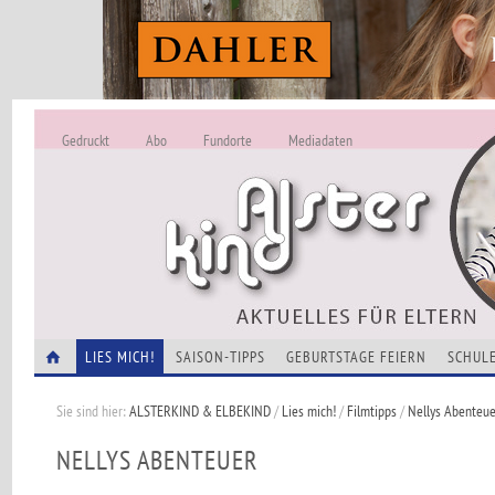
Gedruckt
Abo
Fundorte
Mediadaten
ALSTERKIND - A
Alles Neu -
VERANSTALTUNGEN
LIES MICH!
SAISON-TIPPS
GEBURTSTAGE FEIERN
SCHULE
Sie sind hier:
ALSTERKIND & ELBEKIND
/
Lies mich!
/
Filmtipps
/
Nellys Abenteue
NELLYS ABENTEUER