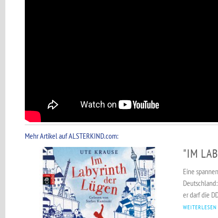
Mehr Artikel auf ALSTERKIND.com:
"IM LA
Eine spannen
Deutschland:
er darf die DD
WEITERLESEN