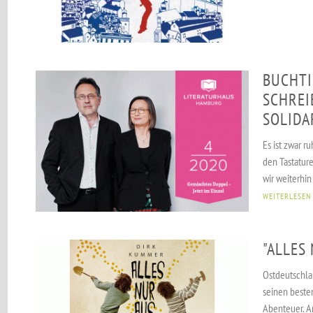
BUCHTI
SCHRE
SOLIDA
Es ist zwar 
den Tastatur
wir weiterhin 
WEITERLESEN
"ALLES
Ostdeutschla
seinen besten
Abenteuer. Am