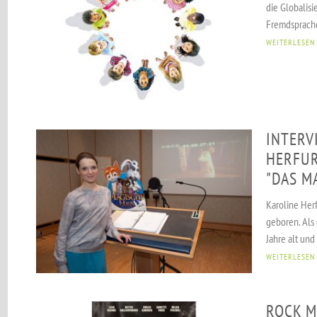
die Globalisi
Fremdsprache
WEITERLESEN
INTERV
HERFUR
"DAS M
Karoline Herf
geboren. Als 
Jahre alt und
WEITERLESEN
ROCK M