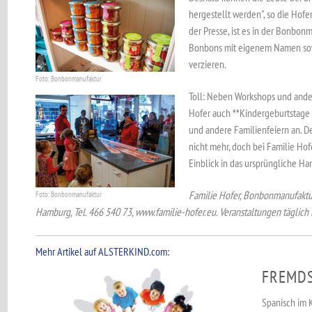
hergestellt werden", so die Hof
der Presse, ist es in der Bonbon
Bonbons mit eigenem Namen sow
verzieren.
Foto: Bonbonmanufaktur
Toll: Neben Workshops und ander
Hofer auch **Kindergeburtstage a
und andere Familienfeiern an. 
nicht mehr, doch bei Familie H
Einblick in das ursprüngliche H
Familie Hofer, Bonbonmanufaktu
Foto: Bonbonmanufaktur
Hamburg, Tel. 466 540 73, www.familie-hofer.eu. Veranstaltungen täglic
Mehr Artikel auf ALSTERKIND.com:
FREMDS
Spanisch im K