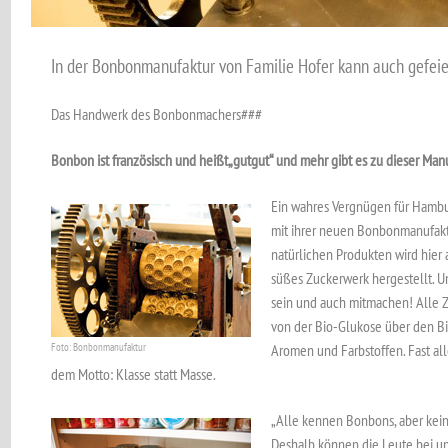
In der Bonbonmanufaktur von Familie Hofer kann auch gefeie
Das Handwerk des Bonbonmachers###
Bonbon ist französisch und heißt„gutgut“ und mehr gibt es zu dieser Manu
Ein wahres Vergnügen für Hambu
mit ihrer neuen Bonbonmanufaktu
natürlichen Produkten wird hier
süßes Zuckerwerk hergestellt. 
sein und auch mitmachen! Alle Z
von der Bio-Glukose über den Bi
Foto: Bonbonmanufaktur
Aromen und Farbstoffen. Fast al
dem Motto: Klasse statt Masse.
„Alle kennen Bonbons, aber kein
Deshalb können die Leute bei u