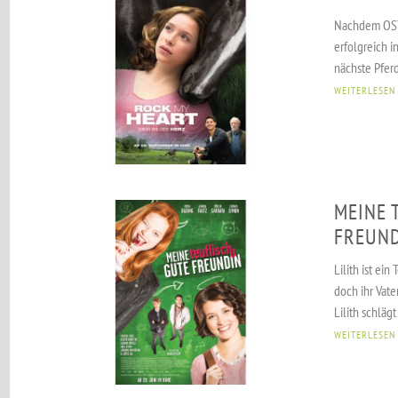
Nachdem OS
erfolgreich in
nächste Pferd
WEITERLESEN
MEINE 
FREUN
Lilith ist ei
doch ihr ­Vate
Lilith schlägt
WEITERLESEN