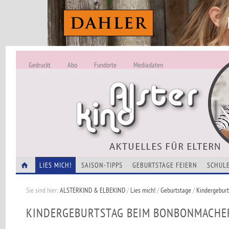
Gedruckt
Abo
Fundorte
Mediadaten
ALSTERKIND - A
Alles Neu -
VERANSTALTUNGEN
LIES MICH!
SAISON-TIPPS
GEBURTSTAGE FEIERN
SCHULE
Sie sind hier:
ALSTERKIND & ELBEKIND
/
Lies mich!
/
Geburtstage
/
Kindergebur
KINDERGEBURTSTAG BEIM BONBONMACHE