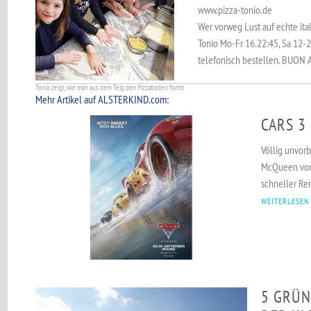
www.pizza-tonio.de
Wer vorweg Lust auf echte ital
Tonio Mo-Fr 16.22:45, Sa 12-
telefonisch bestellen. BUON
Tonio zeigt, wie man aus dem Teig den Pizzaboden formt
Mehr Artikel auf ALSTERKIND.com:
CARS 3
Völlig unvorb
McQueen von
schneller Re
WEITERLESEN
5 GRÜN