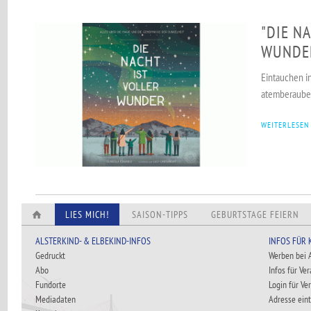
"DIE N
WUNDE
Eintauchen in
atemberauben
WEITERLESEN
LIES MICH!
SAISON-TIPPS
GEBURTSTAGE FEIERN
ALSTERKIND- & ELBEKIND-INFOS
INFOS FÜR
Gedruckt
Werben bei
Abo
Infos für Ve
Fundorte
Login für Ve
Mediadaten
Adresse ein