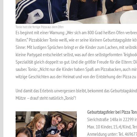
Tonio holt die fertige Pizza aus dem Ofen
Es beginnt mit einer Warnung: „Wer sich am 800 Grad heißen Ofen verbren
Italien.“ Pizzabäcker Tonio weiß, wie er seine kleinen Geburtstagsgäste k
Sinne: Mit lustigen Sprüchen bringt er die Kinder zum Lachen, mit selbst
kleine Partygast entscheidet selbst, was auf den selbstgeformten Teigbo
Spezialität gleich doppelt so gut. Und die größte Freude für die Eltern: D
sauber. Tonio: „Nicht nur die Kinder haben Spaß am Pizzabacken, auch mi
witzige Geschichten aus der Heimat und von der Entstehung der Pizza zu 
Und damit das Erlebnis unvergessen bleibt, bekommt das Geburtstagskind 
Mütze – drauf steht natürlich „Tonio“!
Geburtstagsfeier bei Pizza Ton
Sierichstraße 148a in 22299 i
Max. 10 Kinder, 15,-€/Kind, T
Anmeldung unter: Tel. 46967