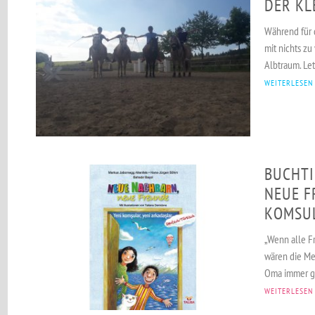
DER KL
Während für 
mit nichts zu 
Albtraum. Letz
WEITERLESEN
BUCHTI
NEUE F
KOMSUL
„Wenn alle F
wären die Me
Oma immer ges
WEITERLESEN