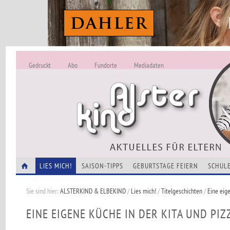
Gedruckt
Abo
Fundorte
Mediadaten
ALSTERKIND - A
Alles Neu -
VERANSTALTUNGEN
LIES MICH!
SAISON-TIPPS
GEBURTSTAGE FEIERN
SCHULE
Sie sind hier:
ALSTERKIND & ELBEKIND
/
Lies mich!
/
Titelgeschichten
/
Eine eig
EINE EIGENE KÜCHE IN DER KITA UND PIZ