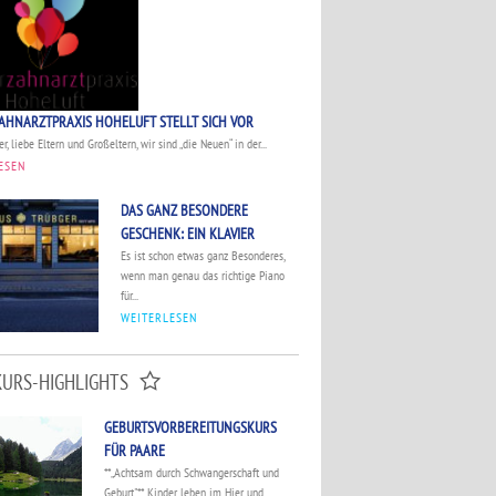
AHNARZTPRAXIS HOHELUFT STELLT SICH VOR
r, liebe Eltern und Großeltern, wir sind „die Neuen“ in der...
ESEN
DAS GANZ BESONDERE
GESCHENK: EIN KLAVIER
Es ist schon etwas ganz Besonderes,
wenn man genau das richtige Piano
für...
WEITERLESEN
KURS-HIGHLIGHTS
GEBURTSVORBEREITUNGSKURS
FÜR PAARE
**„Achtsam durch Schwangerschaft und
Geburt"** Kinder leben im Hier und...