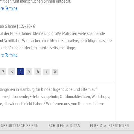
it den fünf menschlichen Sinnen entdeckt.
VERANSTALTUNGEN
KURSE & SPORT
ADRESSEN
ere Termine
b 6 Jahre | 12,-/20,- €
auf der Elbe erfahren kleine und große Matrosen viele spannende
 Schifffahrt. Wir machen eine kleine Fotorallye, besichtigen das alte
ckmers“ und entdecken allerlei seltsame Dinge.
ere Termine
›
»
2
3
4
5
6
sangaben in Hamburg für Kinder, Jugendliche und Eltern auf.
filme, Infoabende, Erlebnisangebote, Outdooraktivitäten, Workshops,
 die wir noch nicht haben? Wir freuen uns, von Ihnen zu hören:
GEBURTSTAGE FEIERN
SCHULEN & KITAS
ELBE & ALSTERTICKER