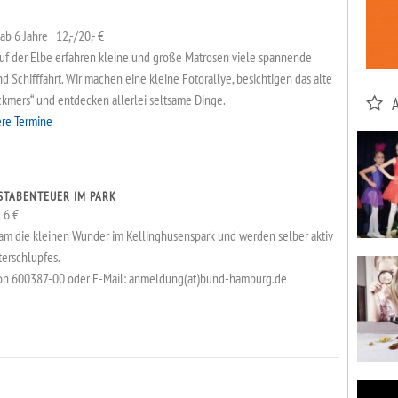
b 6 Jahre | 12,-/20,- €
auf der Elbe erfahren kleine und große Matrosen viele spannende
 Schifffahrt. Wir machen eine kleine Fotorallye, besichtigen das alte
ckmers“ und entdecken allerlei seltsame Dinge.
ere Termine
STABENTEUER IM PARK
 6 €
m die kleinen Wunder im Kellinghusenspark und werden selber aktiv
terschlupfes.
on 600387-00 oder E-Mail: anmeldung(at)bund-hamburg.de