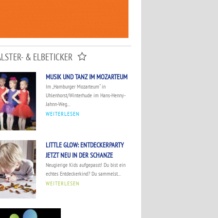
ALSTER- & ELBETICKER
MUSIK UND TANZ IM MOZARTEUM
Im „Hamburger Mozarteum“ in
Uhlenhorst/Winterhude im Hans-Henny-
Jahnn-Weg...
WEITERLESEN
LITTLE GLOW: ENTDECKERPARTY
JETZT NEU IN DER SCHANZE
Neugierige Kids aufgepasst! Du bist ein
echtes Entdeckerkind? Du sammelst...
WEITERLESEN