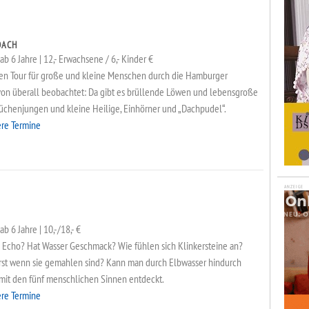
DACH
ab 6 Jahre | 12,- Erwachsene / 6,- Kinder €
men Tour für große und kleine Menschen durch die Hamburger
von überall beobachtet: Da gibt es brüllende Löwen und lebensgroße
Küchenjungen und kleine Heilige, Einhörner und „Dachpudel“.
ere Termine
ANZEIGE
b 6 Jahre | 10,-/18,- €
n Echo? Hat Wasser Geschmack? Wie fühlen sich Klinkersteine an?
st wenn sie gemahlen sind? Kann man durch Elbwasser hindurch
it den fünf menschlichen Sinnen entdeckt.
ere Termine