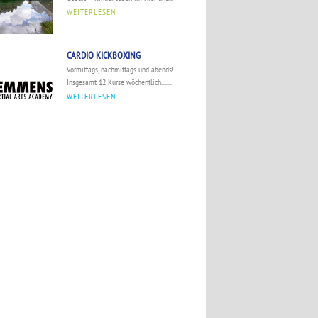
WEITERLESEN
CARDIO KICKBOXING
Vormittags, nachmittags und abends!
Insgesamt 12 Kurse wöchentlich........
WEITERLESEN