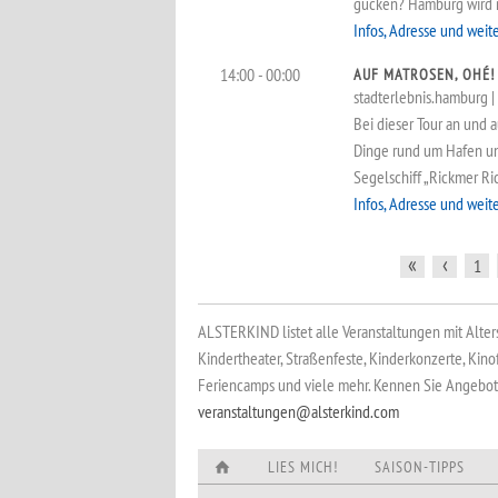
gucken? Hamburg wird m
Infos, Adresse und weit
14:00 - 00:00
AUF MATROSEN, OHÉ!
stadterlebnis.hamburg | a
Bei dieser Tour an und 
Dinge rund um Hafen und
Segelschiff „Rickmer Ri
Infos, Adresse und weit
«
‹
1
ALSTERKIND listet alle Veranstaltungen mit Alter
Kindertheater, Straßenfeste, Kinderkonzerte, Kino
Feriencamps und viele mehr. Kennen Sie Angebote,
veranstaltungen@alsterkind.com
LIES MICH!
SAISON-TIPPS