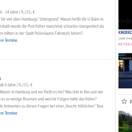
 - 14 Jahre | 9,-/15,- €
n Sie viel über Hamburgs "Untergrund". Warum heißt die U-Bahn in
alb wurde die Post früher manchmal schneller transportiert als
KINDERZ
 mitten in der Stadt Polizeiautos Fahrstuhl fahren?
Liebe Kinde
ere Termine
WEITERL
S
b 6 Jahre | 9,-/15,- €
asser in Hamburg und wo fließt es hin? Was lebt in ihm und wie
ib es so wenige Brunnen und welche Folgen hatte das früher?
e Antworten zu diesen Fragen bei einer „feucht-fröhlichen" Tour.
ere Termine