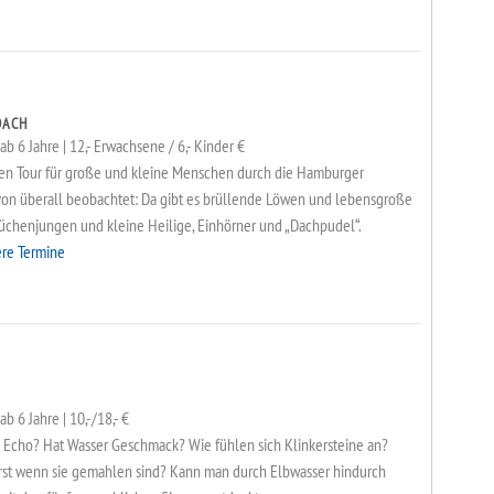
DACH
ab 6 Jahre | 12,- Erwachsene / 6,- Kinder €
men Tour für große und kleine Menschen durch die Hamburger
von überall beobachtet: Da gibt es brüllende Löwen und lebensgroße
Küchenjungen und kleine Heilige, Einhörner und „Dachpudel“.
ere Termine
b 6 Jahre | 10,-/18,- €
n Echo? Hat Wasser Geschmack? Wie fühlen sich Klinkersteine an?
st wenn sie gemahlen sind? Kann man durch Elbwasser hindurch