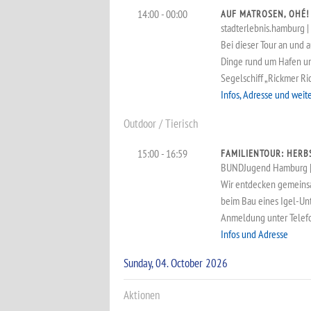
14:00 - 00:00
AUF MATROSEN, OHÉ!
stadterlebnis.hamburg | a
Bei dieser Tour an und 
Dinge rund um Hafen und
Segelschiff „Rickmer Ri
Infos, Adresse und weit
Outdoor / Tierisch
15:00 - 16:59
FAMILIENTOUR: HERB
BUNDJugend Hamburg |
Wir entdecken gemeinsa
beim Bau eines Igel-Un
Anmeldung unter Telef
Infos und Adresse
Sunday, 04. October 2026
Aktionen