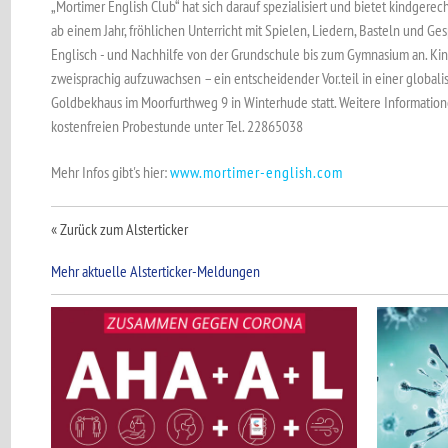
„Mortimer English Club“ hat sich darauf spezialisiert und bietet kindgere
ab einem Jahr, fröhlichen Unterricht mit Spielen, Liedern, Basteln und Ges
Englisch - und Nachhilfe von der Grundschule bis zum Gymnasium an. Kin
zweisprachig aufzuwachsen – ein entscheidender Vor.teil in einer globalisi
Goldbekhaus im Moorfurthweg 9 in Winterhude statt. Weitere Informatio
kostenfreien Probestunde unter Tel. 22865038
Mehr Infos gibt's hier:
www.mortimer-english.com
« Zurück zum Alsterticker
Mehr aktuelle Alsterticker-Meldungen