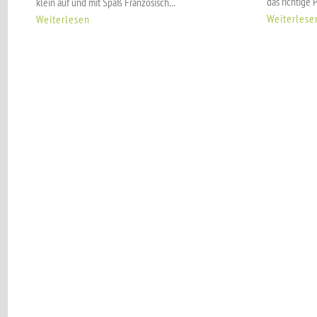
das richtige 
klein auf und mit Spaß Französisch...
Weiterlese
Weiterlesen