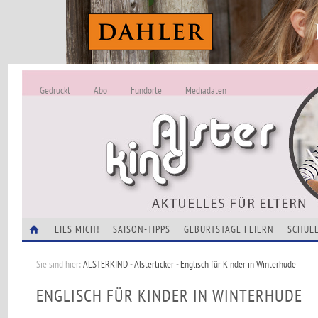
Gedruckt
Abo
Fundorte
Mediadaten
ALSTERKIND - A
Alles Neu -
VERANSTALTUNGEN
LIES MICH!
SAISON-TIPPS
GEBURTSTAGE FEIERN
SCHULE
Sie sind hier:
ALSTERKIND
-
Alsterticker
-
Englisch für Kinder in Winterhude
ENGLISCH FÜR KINDER IN WINTERHUDE