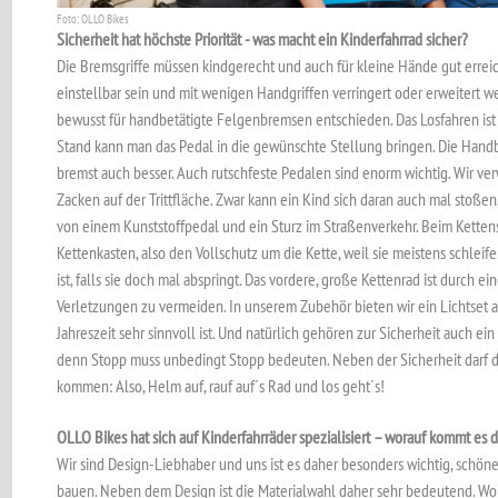
Foto: OLLO Bikes
Sicherheit hat höchste Priorität - was macht ein Kinderfahrrad sicher?
Die Bremsgriffe müssen kindgerecht und auch für kleine Hände gut erreichb
einstellbar sein und mit wenigen Handgriffen verringert oder erweitert
bewusst für handbetätigte Felgenbremsen entschieden. Das Losfahren ist 
Stand kann man das Pedal in die gewünschte Stellung bringen. Die Handbr
bremst auch besser. Auch rutschfeste Pedalen sind enorm wichtig. Wir v
Zacken auf der Trittfläche. Zwar kann ein Kind sich daran auch mal stoßen
von einem Kunststoffpedal und ein Sturz im Straßenverkehr. Beim Kettens
Kettenkasten, also den Vollschutz um die Kette, weil sie meistens schleif
ist, falls sie doch mal abspringt. Das vordere, große Kettenrad ist durch ei
Verletzungen zu vermeiden. In unserem Zubehör bieten wir ein Lichtset a
Jahreszeit sehr sinnvoll ist. Und natürlich gehören zur Sicherheit auch e
denn Stopp muss unbedingt Stopp bedeuten. Neben der Sicherheit darf d
kommen: Also, Helm auf, rauf auf´s Rad und los geht´s!
OLLO Bikes hat sich auf Kinderfahrräder spezialisiert – worauf kommt es 
Wir sind Design-Liebhaber und uns ist es daher besonders wichtig, schön
bauen. Neben dem Design ist die Materialwahl daher sehr bedeutend. Wo i