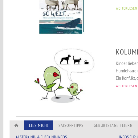
WEITERLESEN
KOLUMN
Kinder lieben
Hundehaare 
Ein Konflikt, 
WEITERLESEN
LIES MICH!
SAISON-TIPPS
GEBURTSTAGE FEIERN
ALSTERKIND- & ELBEKIND-INFOS
INFOS FÜR