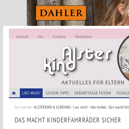
Gedruckt
Abo
Fundorte
Mediadaten
ALSTERKIND - A
Alles Neu -
VERANSTALTUNGEN
LIES MICH!
SAISON-TIPPS
GEBURTSTAGE FEIERN
SCHULE
Sie sind hier:
ALSTERKIND & ELBEKIND
/
Lies mich!
/
Alle Artikel
/
Das macht Kin
DAS MACHT KINDERFAHRRÄDER SICHER