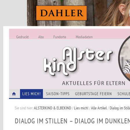
Gedruckt
Abo
Fundorte
Mediadaten
ALSTERKIND - A
Alles Neu -
VERANSTALTUNGEN
LIES MICH!
SAISON-TIPPS
GEBURTSTAGE FEIERN
SCHULE
Sie sind hier:
ALSTERKIND & ELBEKIND
/
Lies mich!
/
Alle Artikel
/
Dialog im Stil
DIALOG IM STILLEN – DIALOG IM DUNKLE