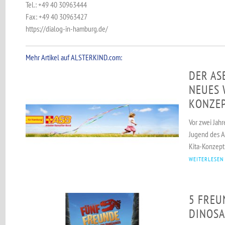
Tel.: +49 40 30963444
Fax: +49 40 30963427
https://dialog-in-hamburg.de/
Mehr Artikel auf ALSTERKIND.com:
DER AS
NEUES 
KONZEP
Vor zwei Jah
Jugend des A
Kita-Konzept 
WEITERLESEN
5 FREU
DINOSA