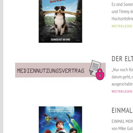
Es sind Somme
und Timmy de
Hochzeitsfeie
WEITERLESEN
DER EL
„Nur noch fü
darum geht, 
ausgeschalte
WEITERLESEN
EINMA
EINMAL MOND
von Mike Gol