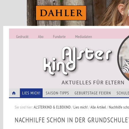
Gedruckt
Abo
Fundorte
Mediadaten
ALSTERKIND - A
Alles Neu -
VERANSTALTUNGEN
LIES MICH!
SAISON-TIPPS
GEBURTSTAGE FEIERN
SCHULE
Sie sind hier:
ALSTERKIND & ELBEKIND
/
Lies mich!
/
Alle Artikel
/
Nachhilfe sch
NACHHILFE SCHON IN DER GRUNDSCHULE