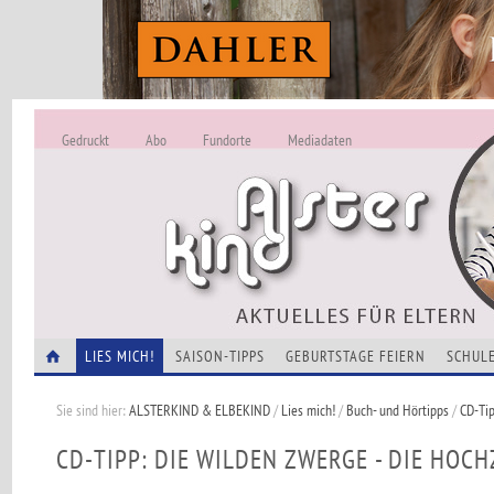
Gedruckt
Abo
Fundorte
Mediadaten
ALSTERKIND - A
Alles Neu -
VERANSTALTUNGEN
LIES MICH!
SAISON-TIPPS
GEBURTSTAGE FEIERN
SCHULE
Sie sind hier:
ALSTERKIND & ELBEKIND
/
Lies mich!
/
Buch- und Hörtipps
/
CD-Tip
CD-TIPP: DIE WILDEN ZWERGE - DIE HOCH