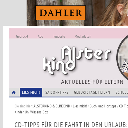
Gedruckt
Abo
Fundorte
Mediadaten
ALSTERKIND - A
Alles Neu -
VERANSTALTUNGEN
LIES MICH!
SAISON-TIPPS
GEBURTSTAGE FEIERN
SCHULE
Sie sind hier:
ALSTERKIND & ELBEKIND
/
Lies mich!
/
Buch- und Hörtipps
/
CD-Tip
Kinder-Uni Wissens-Box
CD-TIPPS FÜR DIE FAHRT IN DEN URLAUB: 