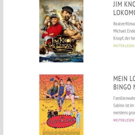
JIM KN
LOKOM
Realverfilmu
Michael Ende
Knopf, der be
WEITERLESEN
MEIN L
BINGO 
Familienwahns
Sabine ist im
meistens gru
WEITERLESEN