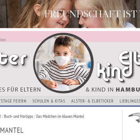
aten
ALSTERKIND - AKTUELLES FÜR ELTERN UND KINDER
Alles Neu - Infos zur Website
VERANSTALTUNGEN, KURSE, ADRESSEN UND THEMEN
TSTAGE FEIERN
SCHULEN & KITAS
ALSTER- & ELBETICKER
LIEBLINGS
!
/
Buch- und Hörtipps
/
Das Mädchen im blauen Mantel
 MANTEL