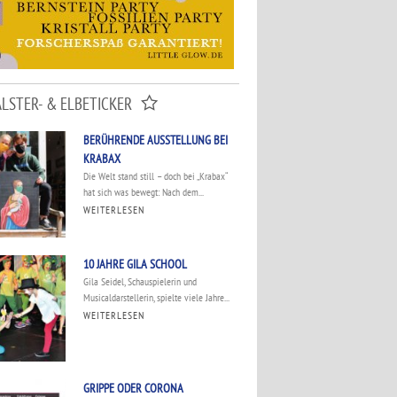
ALSTER- & ELBETICKER
BERÜHRENDE AUSSTELLUNG BEI
KRABAX
Die Welt stand still – doch bei „Krabax“
hat sich was bewegt: Nach dem...
WEITERLESEN
10 JAHRE GILA SCHOOL
Gila Seidel, Schauspielerin und
Musicaldarstellerin, spielte viele Jahre...
WEITERLESEN
GRIPPE ODER CORONA