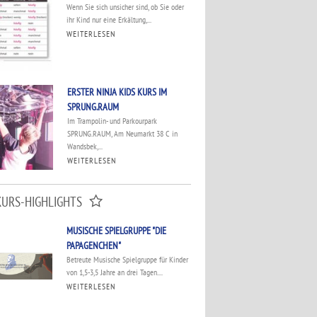
Wenn Sie sich unsicher sind, ob Sie oder
ihr Kind nur eine Erkältung,...
WEITERLESEN
ERSTER NINJA KIDS KURS IM
SPRUNG.RAUM
Im Trampolin- und Parkourpark
SPRUNG.RAUM, Am Neumarkt 38 C in
Wandsbek,...
WEITERLESEN
KURS-HIGHLIGHTS
MUSISCHE SPIELGRUPPE "DIE
PAPAGENCHEN"
Betreute Musische Spielgruppe für Kinder
von 1,5-3,5 Jahre an drei Tagen....
WEITERLESEN