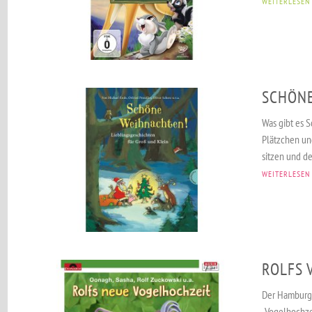
WEITERLESEN
SCHÖNE
Was gibt es S
Plätzchen un
sitzen und der
WEITERLESEN
ROLFS 
Der Hamburge
„Vogelhochzei