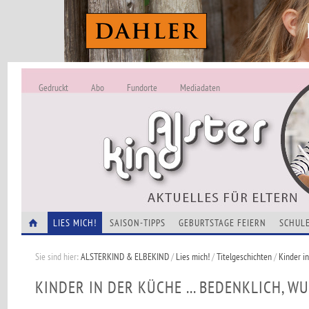
Gedruckt
Abo
Fundorte
Mediadaten
ALSTERKIND - A
Alles Neu -
VERANSTALTUNGEN
LIES MICH!
SAISON-TIPPS
GEBURTSTAGE FEIERN
SCHULE
Sie sind hier:
ALSTERKIND & ELBEKIND
/
Lies mich!
/
Titelgeschichten
/
Kinder in
KINDER IN DER KÜCHE ... BEDENKLICH, WU