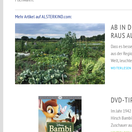
Mehr Artikel auf ALSTERKIND.com:
AB IN 
RAUS A
Dass es besse
aus der Regi
Welt, leuchte
WEITERLESEN
DVD-TI
Im Jahr 1942
Hirsch Bambi
Zuschauer auf