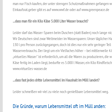
man nur Fisch kaufen, der unter strengen Schutzmaßnahmen gefangen wu
Einkaufsrat.geber gibt es auf www.wwf.de oder auf www.greenpeace.de
...dass man für ein Kilo Käse 5.000 Liter Wasser braucht?
Leider darf das Wasser-Sparen beim Duschen (statt Baden) noch lange nich
Wir Deutschen sind zwar Weltmeister im Wassersparen: Unser täglicher Ha
130 l pro Person zurückgegangen, doch ist dies nur ein sehr geringer Teil
Wasserverbrauchs. Der liegt um ein Vielfaches höher – bei mittlerweile 4.
„virtuelles Wasser" ist erforderlich, um all die Waren zu produzieren, die wi
Käse fertig im Laden liegt, bedurfte es 5.000 l Wasser, ein Kilo Rindfleisc
www.virtuelles-wasser.de
...dass fast jedes dritte Lebensmittel im Haushalt im Müll landet?
Leider schmeißen wir viel zu viele noch genießbare Lebensmittel weg.
Die Gründe, warum Lebensmittel oft im Müll anden: